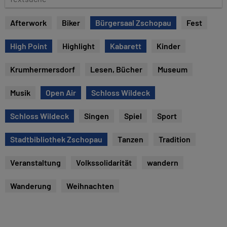
e
e
x
Afterwork
Biker
Bürgersaal Zschopau
Fest
t
s
High Point
Highlight
Kabarett
Kinder
u
c
Krumhermersdorf
Lesen, Bücher
Museum
h
e
Musik
Open Air
Schloss Wildeck
Schloss Wildeck
Singen
Spiel
Sport
Stadtbibliothek Zschopau
Tanzen
Tradition
Veranstaltung
Volkssolidarität
wandern
Wanderung
Weihnachten