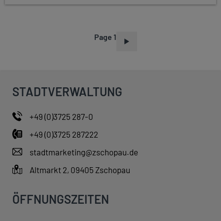
Page 1
P
A
G
I
STADTVERWALTUNG
N
A
+49 (0)3725 287-0
T
+49 (0)3725 287222
I
O
stadtmarketing@zschopau.de
N
Altmarkt 2, 09405 Zschopau
ÖFFNUNGSZEITEN