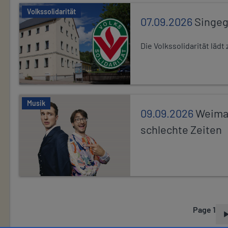
Volkssolidarität
07.09.2026
Singe
Die Volkssolidarität lä
Musik
09.09.2026
Weimar
schlechte Zeiten
Page 1
P