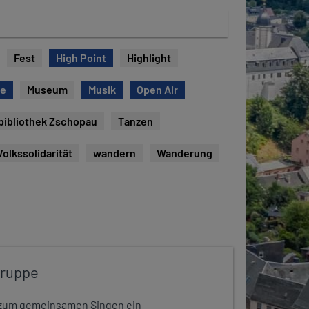
Fest
High Point
Highlight
ie
Museum
Musik
Open Air
bibliothek Zschopau
Tanzen
Volkssolidarität
wandern
Wanderung
gruppe
dt zum gemeinsamen Singen ein