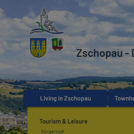
Zschopau - 
Living in Zschopau
Townhal
Tourism & Leisure
Bürgersaal