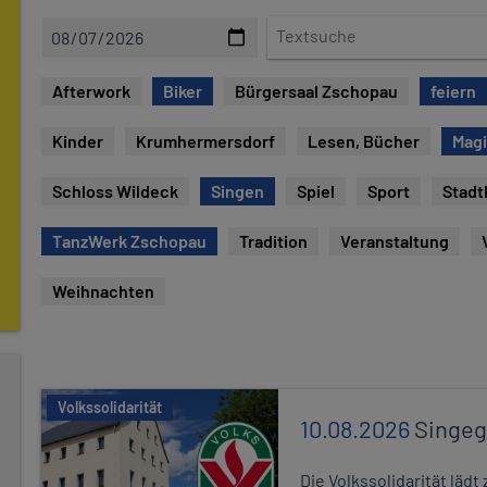
D
T
a
e
t
x
Afterwork
Biker
Bürgersaal Zschopau
feiern
e
t
s
Kinder
Krumhermersdorf
Lesen, Bücher
Mag
u
c
Schloss Wildeck
Singen
Spiel
Sport
Stadt
h
e
TanzWerk Zschopau
Tradition
Veranstaltung
Weihnachten
Volkssolidarität
10.08.2026
Singe
Die Volkssolidarität lä