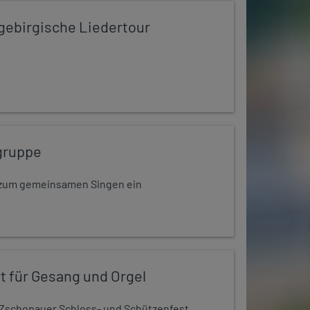
zgebirgische Liedertour
gruppe
dt zum gemeinsamen Singen ein
t für Gesang und Orgel
Zschopauer Schloss- und Schützenfest