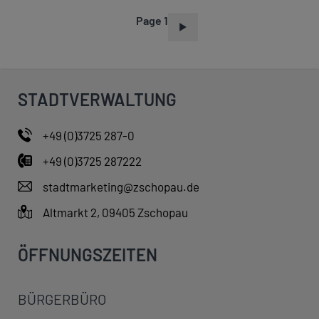
Page 1
P
A
G
I
STADTVERWALTUNG
N
A
+49 (0)3725 287-0
T
+49 (0)3725 287222
I
O
stadtmarketing@zschopau.de
N
Altmarkt 2, 09405 Zschopau
ÖFFNUNGSZEITEN
BÜRGERBÜRO