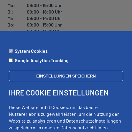
Mo:
09:00 - 15:00 Uhr
Di:
09:00 - 18:00 Uhr
Mi:
09:00 - 14:00 Uhr
Do:
09:00 - 15:00 Uhr
Fr:
09:00 - 13:00 Uhr
System Cookies
ÄMTER
Google Analytics Tracking
Mo:
09:00 - 12:00 Uhr
Di:
09:00 - 12:00 Uhr, 13:00 - 18:00 Uhr
EINSTELLUNGEN SPEICHERN
Mi:
geschlossen
Do:
09:00 - 12:00 Uhr, 13:00 - 15:00 Uhr
IHRE COOKIE EINSTELLUNGEN
Fr:
09:00 - 12:00 Uhr
zusätzliche Termine nach Vereinbarung
Diese Website nutzt Cookies, um das beste
Nutzererlebnis zu gewährleisten, um die Nutzung der
Website zu analysieren und Datenschutzeinstellungen
RECHTLICHES
zu speichern. In unseren Datenschutzrichtlinien