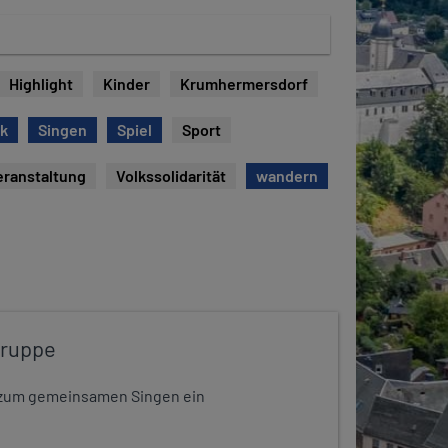
Highlight
Kinder
Krumhermersdorf
ck
Singen
Spiel
Sport
eranstaltung
Volkssolidarität
wandern
gruppe
dt zum gemeinsamen Singen ein