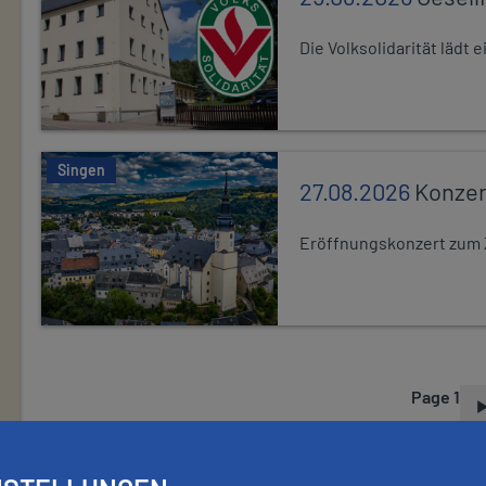
Die Volksolidarität lädt
Singen
27.08.2026
Konzer
Eröffnungskonzert zum 
Page 1
P
A
G