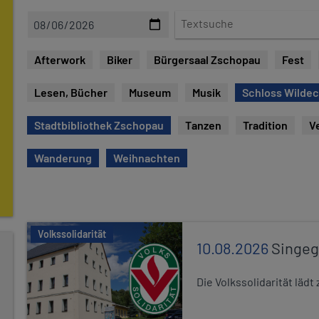
D
T
a
e
t
x
Afterwork
Biker
Bürgersaal Zschopau
Fest
e
t
s
Lesen, Bücher
Museum
Musik
Schloss Wilde
u
c
Stadtbibliothek Zschopau
Tanzen
Tradition
V
h
e
Wanderung
Weihnachten
Volkssolidarität
10.08.2026
Singe
Die Volkssolidarität lä