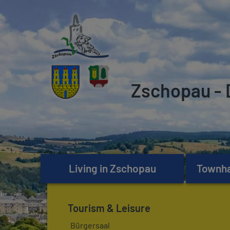
Zschopau - 
Living in Zschopau
Townhal
Tourism & Leisure
Bürgersaal