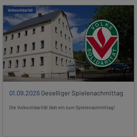
Volkssolidarität
01.09.2026
Geselliger Spielenachmittag
Die Volksolidarität lädt ein zum Spielenachmittag!