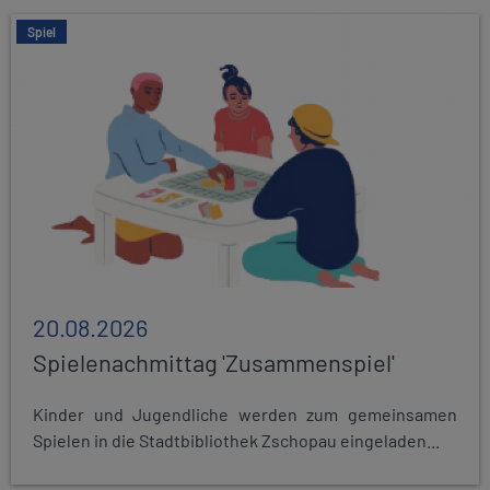
Spiel
20.08.2026
Spielenachmittag 'Zusammenspiel'
Kinder und Jugendliche werden zum gemeinsamen
Spielen in die Stadtbibliothek Zschopau eingeladen...