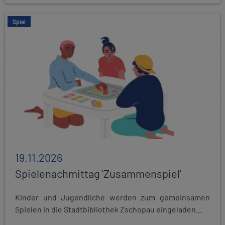
Spiel
19.11.2026
Spielenachmittag 'Zusammenspiel'
Kinder und Jugendliche werden zum gemeinsamen
Spielen in die Stadtbibliothek Zschopau eingeladen...