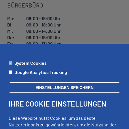
BÜRGERBÜRO
Mo:
09:00 - 15:00 Uhr
Di:
09:00 - 18:00 Uhr
Mi:
09:00 - 14:00 Uhr
Do:
09:00 - 15:00 Uhr
Fr:
09:00 - 13:00 Uhr
System Cookies
ÄMTER
Google Analytics Tracking
Mo:
09:00 - 12:00 Uhr
Di:
09:00 - 12:00 Uhr, 13:00 - 18:00 Uhr
EINSTELLUNGEN SPEICHERN
Mi:
geschlossen
Do:
09:00 - 12:00 Uhr, 13:00 - 15:00 Uhr
IHRE COOKIE EINSTELLUNGEN
Fr:
09:00 - 12:00 Uhr
zusätzliche Termine nach Vereinbarung
Diese Website nutzt Cookies, um das beste
Nutzererlebnis zu gewährleisten, um die Nutzung der