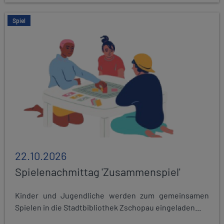
Spiel
22.10.2026
Spielenachmittag 'Zusammenspiel'
Kinder und Jugendliche werden zum gemeinsamen
Spielen in die Stadtbibliothek Zschopau eingeladen...