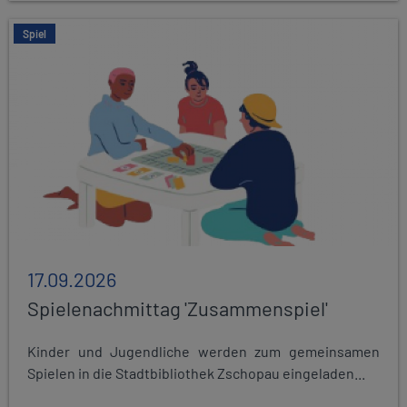
Spiel
17.09.2026
Spielenachmittag 'Zusammenspiel'
Kinder und Jugendliche werden zum gemeinsamen
Spielen in die Stadtbibliothek Zschopau eingeladen...