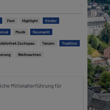
Fest
Highlight
Kinder
sical
Musik
Neumarkt
bibliothek Zschopau
Tanzen
Tradition
erung
Weihnachten
iche Mittelalterführung für