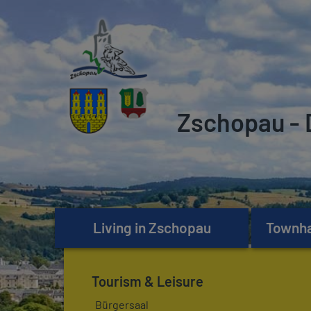
Zschopau - 
Living in Zschopau
Townhal
Tourism & Leisure
Bürgersaal