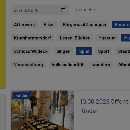
D
T
a
e
t
x
Afterwork
Biker
Bürgersaal Zschopau
Enduro
e
t
s
Krumhermersdorf
Lesen, Bücher
Museum
Mu
u
c
Schloss Wildeck
Singen
Spiel
Sport
Stadt
h
e
Veranstaltung
Volkssolidarität
wandern
Wand
Kinder
10.08.2026
Öffentl
Kinder