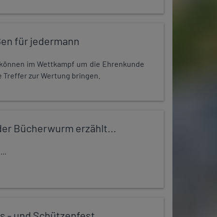
en für jedermann
r können im Wettkampf um die Ehrenkunde
 Treffer zur Wertung bringen.
er Bücherwurm erzählt...
..
s - und Schützenfest