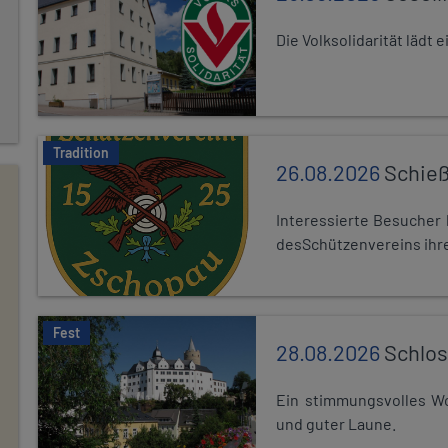
Die Volksolidarität lädt
Tradition
26.08.2026
Schieß
Interessierte Besuche
desSchützenvereins ihre
Fest
28.08.2026
Schlos
Ein stimmungsvolles Wo
und guter Laune.