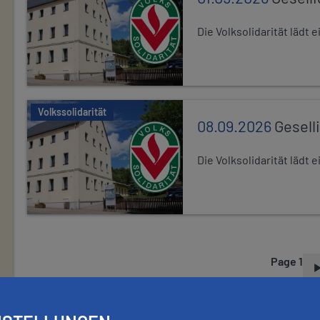
Die Volksolidarität lädt
Volkssolidarität
08.09.2026
Gesell
Die Volksolidarität lädt
Page 1
P
A
G