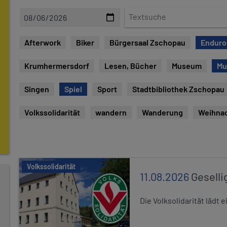
D
T
a
e
t
x
Afterwork
Biker
Bürgersaal Zschopau
Enduro
e
t
s
Krumhermersdorf
Lesen, Bücher
Museum
Mu
u
c
Singen
Spiel
Sport
Stadtbibliothek Zschopau
h
e
Volkssolidarität
wandern
Wanderung
Weihna
Volkssolidarität
11.08.2026
Geselli
Die Volksolidarität lädt