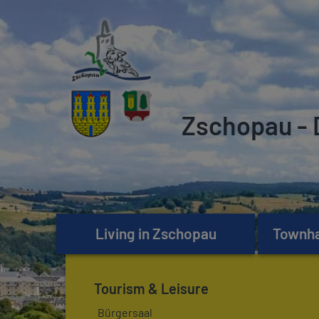
Zschopau - 
Living in Zschopau
Townhal
Tourism & Leisure
Bürgersaal