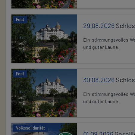
Fest
29.08.2026
Schlos
Ein stimmungsvolles Wo
und guter Laune.
Fest
30.08.2026
Schlos
Ein stimmungsvolles Wo
und guter Laune.
Volkssolidarität
01.09.2026
Gesell