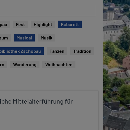
opau
Fest
Highlight
Kabarett
eum
Musical
Musik
bibliothek Zschopau
Tanzen
Tradition
rn
Wanderung
Weihnachten
iche Mittelalterführung für