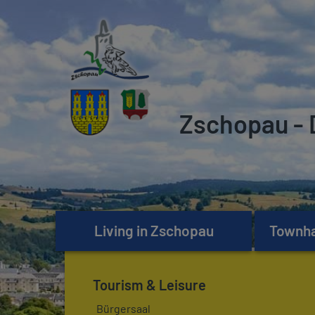
Zschopau - 
Living in Zschopau
Townhal
Tourism & Leisure
Bürgersaal