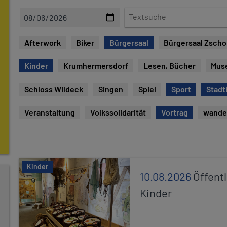
D
T
a
e
t
x
Afterwork
Biker
Bürgersaal
Bürgersaal Zsch
e
t
s
Kinder
Krumhermersdorf
Lesen, Bücher
Mus
u
c
Schloss Wildeck
Singen
Spiel
Sport
Stadt
h
e
Veranstaltung
Volkssolidarität
Vortrag
wande
Kinder
10.08.2026
Öffentl
Kinder