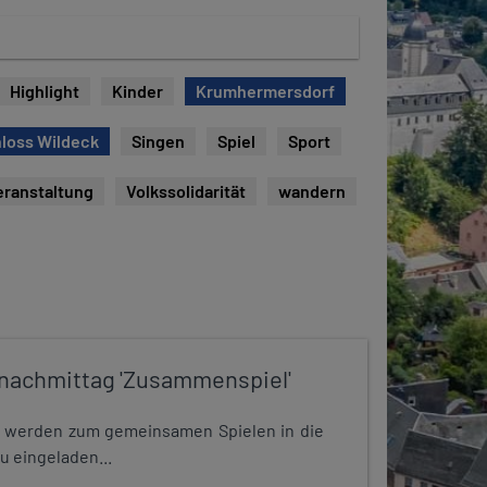
Highlight
Kinder
Krumhermersdorf
loss Wildeck
Singen
Spiel
Sport
eranstaltung
Volkssolidarität
wandern
nachmittag 'Zusammenspiel'
e werden zum gemeinsamen Spielen in die
u eingeladen...