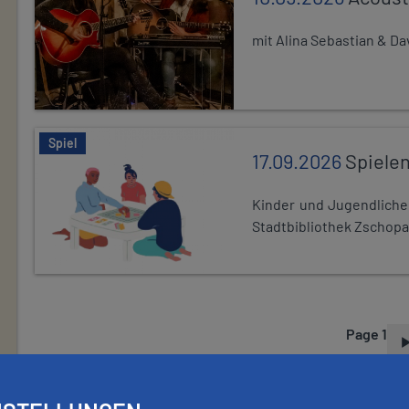
mit Alina Sebastian & D
Spiel
17.09.2026
Spiele
Kinder und Jugendlich
Stadtbibliothek Zschopa
Page 1
P
A
G