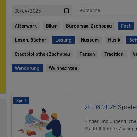
D
T
a
e
t
x
Afterwork
Biker
Bürgersaal Zschopau
Fest
e
t
s
Lesen, Bücher
Lesung
Museum
Musik
Sch
u
c
Stadtbibliothek Zschopau
Tanzen
Tradition
V
h
e
Wanderung
Weihnachten
Spiel
20.08.2026
Spiele
Kinder und Jugendlich
Stadtbibliothek Zschopa