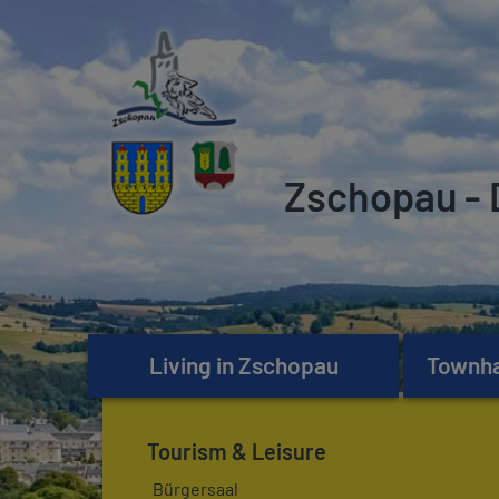
Zschopau - 
Living in Zschopau
Townhal
Tourism & Leisure
Bürgersaal