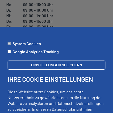
U
Mo:
09:00 - 15:00 Uhr
N
Di:
09:00 - 18:00 Uhr
G
Mi:
09:00 - 14:00 Uhr
Do:
09:00 - 15:00 Uhr
Fr:
09:00 - 13:00 Uhr
System Cookies
ÄMTER
Google Analytics Tracking
Mo:
09:00 - 12:00 Uhr
Di:
09:00 - 12:00 Uhr, 13:00 - 18:00 Uhr
EINSTELLUNGEN SPEICHERN
Mi:
geschlossen
Do:
09:00 - 12:00 Uhr, 13:00 - 15:00 Uhr
IHRE COOKIE EINSTELLUNGEN
Fr:
09:00 - 12:00 Uhr
zusätzliche Termine nach Vereinbarung
Diese Website nutzt Cookies, um das beste
Nutzererlebnis zu gewährleisten, um die Nutzung der
Website zu analysieren und Datenschutzeinstellungen
RECHTLICHES
zu speichern. In unseren Datenschutzrichtlinien