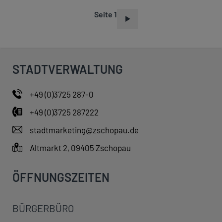
Seite 1
S
E
I
T
STADTVERWALTUNG
E
N
+49 (0)3725 287-0
N
+49 (0)3725 287222
U
M
stadtmarketing@zschopau.de
M
Altmarkt 2, 09405 Zschopau
E
R
ÖFFNUNGSZEITEN
I
E
BÜRGERBÜRO
R