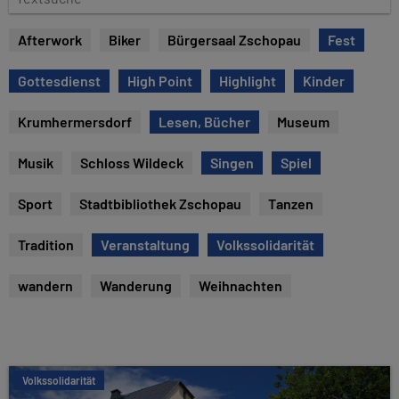
e
e
x
Afterwork
Biker
Bürgersaal Zschopau
Fest
t
s
Gottesdienst
High Point
Highlight
Kinder
u
c
Krumhermersdorf
Lesen, Bücher
Museum
h
e
Musik
Schloss Wildeck
Singen
Spiel
Sport
Stadtbibliothek Zschopau
Tanzen
Tradition
Veranstaltung
Volkssolidarität
wandern
Wanderung
Weihnachten
Volkssolidarität