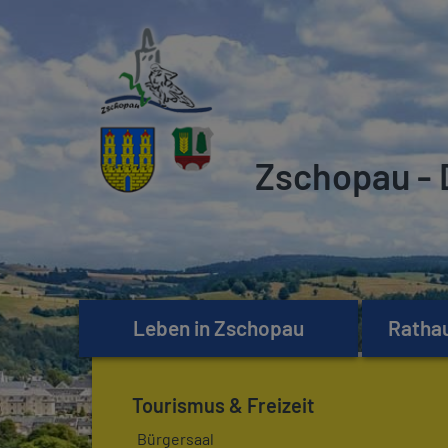
Zschopau - 
Leben in Zschopau
Rathau
Tourismus & Freizeit
Bürgersaal