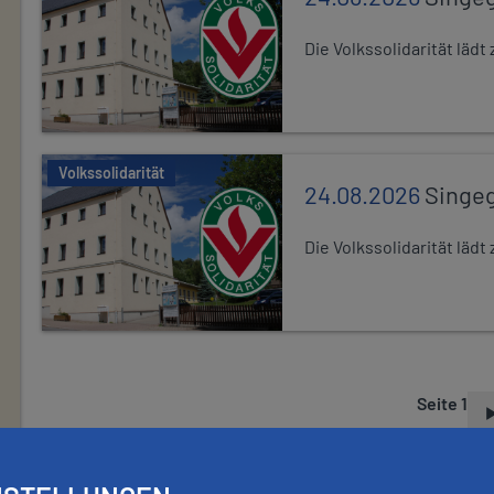
Die Volkssolidarität lä
Volkssolidarität
24.08.2026
Singe
Die Volkssolidarität lä
Seite 1
S
E
I