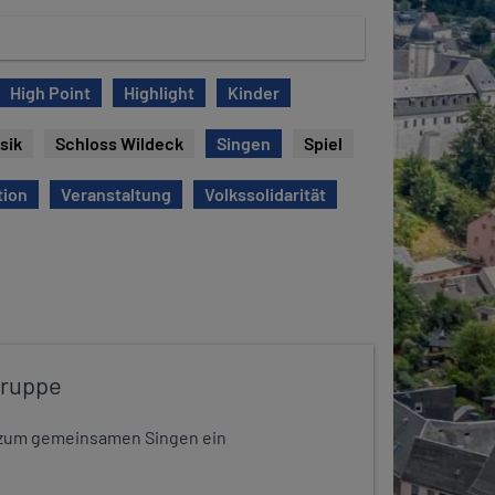
High Point
Highlight
Kinder
sik
Schloss Wildeck
Singen
Spiel
tion
Veranstaltung
Volkssolidarität
gruppe
dt zum gemeinsamen Singen ein