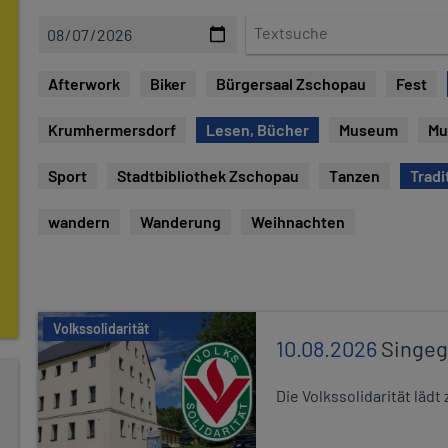
D
T
a
e
t
x
Afterwork
Biker
Bürgersaal Zschopau
Fest
e
t
s
Krumhermersdorf
Lesen, Bücher
Museum
Mu
u
c
Sport
Stadtbibliothek Zschopau
Tanzen
Tradi
h
e
wandern
Wanderung
Weihnachten
Volkssolidarität
10.08.2026
Singe
Die Volkssolidarität lä