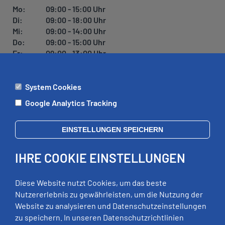
U
Mo:
09:00 - 15:00 Uhr
N
Di:
09:00 - 18:00 Uhr
G
Mi:
09:00 - 14:00 Uhr
Do:
09:00 - 15:00 Uhr
Fr:
09:00 - 13:00 Uhr
System Cookies
ÄMTER
Google Analytics Tracking
Mo:
09:00 - 12:00 Uhr
Di:
09:00 - 12:00 Uhr, 13:00 - 18:00 Uhr
EINSTELLUNGEN SPEICHERN
Mi:
geschlossen
Do:
09:00 - 12:00 Uhr, 13:00 - 15:00 Uhr
IHRE COOKIE EINSTELLUNGEN
Fr:
09:00 - 12:00 Uhr
zusätzliche Termine nach Vereinbarung
Diese Website nutzt Cookies, um das beste
Nutzererlebnis zu gewährleisten, um die Nutzung der
Website zu analysieren und Datenschutzeinstellungen
RECHTLICHES
zu speichern. In unseren Datenschutzrichtlinien