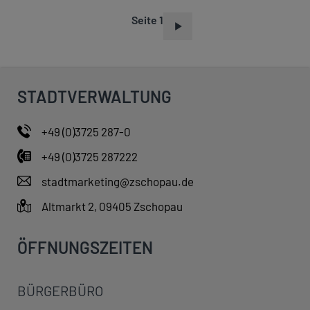
Seite 1
S
E
I
T
STADTVERWALTUNG
E
N
+49 (0)3725 287-0
N
+49 (0)3725 287222
U
M
stadtmarketing@zschopau.de
M
Altmarkt 2, 09405 Zschopau
E
R
ÖFFNUNGSZEITEN
I
E
BÜRGERBÜRO
R