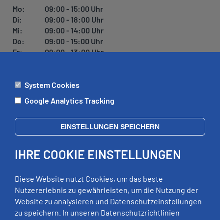
U
Mo:
09:00 - 15:00 Uhr
N
Di:
09:00 - 18:00 Uhr
G
Mi:
09:00 - 14:00 Uhr
Do:
09:00 - 15:00 Uhr
Fr:
09:00 - 13:00 Uhr
System Cookies
ÄMTER
Google Analytics Tracking
Mo:
09:00 - 12:00 Uhr
Di:
09:00 - 12:00 Uhr, 13:00 - 18:00 Uhr
EINSTELLUNGEN SPEICHERN
Mi:
geschlossen
Do:
09:00 - 12:00 Uhr, 13:00 - 15:00 Uhr
IHRE COOKIE EINSTELLUNGEN
Fr:
09:00 - 12:00 Uhr
zusätzliche Termine nach Vereinbarung
Diese Website nutzt Cookies, um das beste
Nutzererlebnis zu gewährleisten, um die Nutzung der
Website zu analysieren und Datenschutzeinstellungen
RECHTLICHES
zu speichern. In unseren Datenschutzrichtlinien