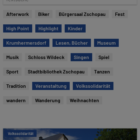
e
e
x
Afterwork
Biker
Bürgersaal Zschopau
Fest
t
s
High Point
Highlight
Kinder
u
c
Krumhermersdorf
Lesen, Bücher
Museum
h
e
Musik
Schloss Wildeck
Singen
Spiel
Sport
Stadtbibliothek Zschopau
Tanzen
Tradition
Veranstaltung
Volkssolidarität
wandern
Wanderung
Weihnachten
Volkssolidarität