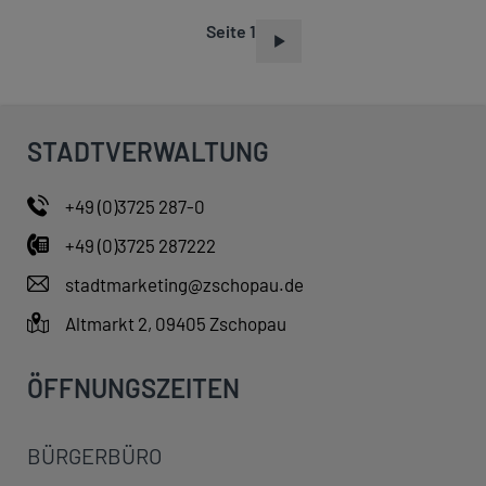
Seite 1
S
E
I
T
STADTVERWALTUNG
E
N
+49 (0)3725 287-0
N
+49 (0)3725 287222
U
M
stadtmarketing@zschopau.de
M
Altmarkt 2, 09405 Zschopau
E
R
ÖFFNUNGSZEITEN
I
E
BÜRGERBÜRO
R