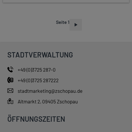
Seite 1
S
E
I
T
STADTVERWALTUNG
E
N
+49 (0)3725 287-0
N
+49 (0)3725 287222
U
M
stadtmarketing@zschopau.de
M
Altmarkt 2, 09405 Zschopau
E
R
ÖFFNUNGSZEITEN
I
E