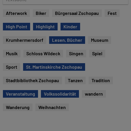
e
e
x
Afterwork
Biker
Bürgersaal Zschopau
Fest
t
s
High Point
Highlight
Kinder
u
c
Krumhermersdorf
Lesen, Bücher
Museum
h
e
Musik
Schloss Wildeck
Singen
Spiel
Sport
St. Martinskirche Zschopau
Stadtbibliothek Zschopau
Tanzen
Tradition
Veranstaltung
Volkssolidarität
wandern
Wanderung
Weihnachten