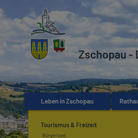
Zschopau - 
Leben in Zschopau
Rathau
Tourismus & Freizeit
Bürgersaal