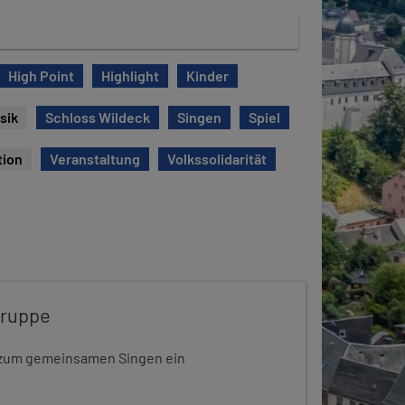
High Point
Highlight
Kinder
sik
Schloss Wildeck
Singen
Spiel
tion
Veranstaltung
Volkssolidarität
gruppe
dt zum gemeinsamen Singen ein