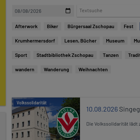
D
T
a
e
t
x
Afterwork
Biker
Bürgersaal Zschopau
Fest
e
t
s
Krumhermersdorf
Lesen, Bücher
Museum
Mu
u
c
Sport
Stadtbibliothek Zschopau
Tanzen
Tradi
h
e
wandern
Wanderung
Weihnachten
Volkssolidarität
10.08.2026
Singe
Die Volkssolidarität lä