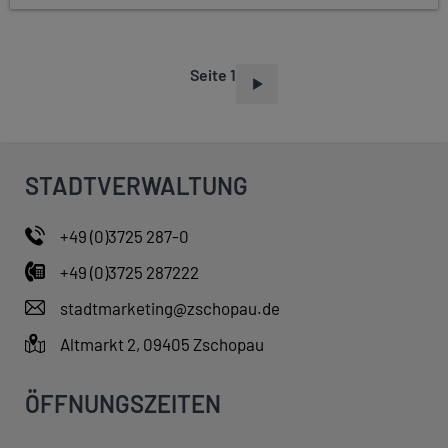
Seite 1
S
E
I
T
STADTVERWALTUNG
E
N
+49 (0)3725 287-0
N
+49 (0)3725 287222
U
M
stadtmarketing@zschopau.de
M
Altmarkt 2, 09405 Zschopau
E
R
ÖFFNUNGSZEITEN
I
E