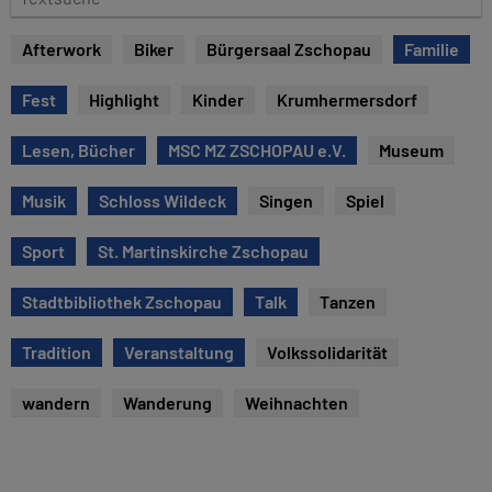
e
e
x
Afterwork
Biker
Bürgersaal Zschopau
Familie
t
s
Fest
Highlight
Kinder
Krumhermersdorf
u
c
Lesen, Bücher
MSC MZ ZSCHOPAU e.V.
Museum
h
e
Musik
Schloss Wildeck
Singen
Spiel
Sport
St. Martinskirche Zschopau
Stadtbibliothek Zschopau
Talk
Tanzen
Tradition
Veranstaltung
Volkssolidarität
wandern
Wanderung
Weihnachten