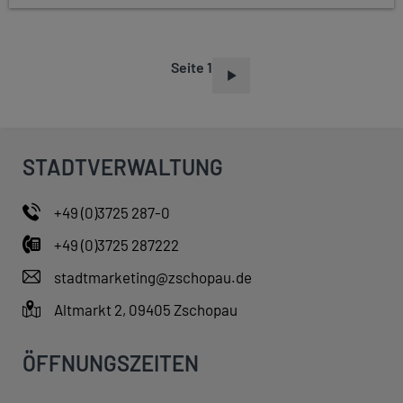
Seite 1
S
E
I
T
STADTVERWALTUNG
E
N
+49 (0)3725 287-0
N
+49 (0)3725 287222
U
M
stadtmarketing@zschopau.de
M
Altmarkt 2, 09405 Zschopau
E
R
ÖFFNUNGSZEITEN
I
E