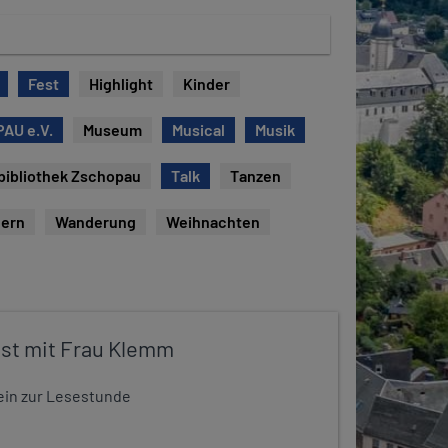
Fest
Highlight
Kinder
AU e.V.
Museum
Musical
Musik
bibliothek Zschopau
Talk
Tanzen
ern
Wanderung
Weihnachten
st mit Frau Klemm
t ein zur Lesestunde