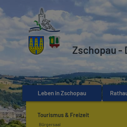
Zschopau - 
Leben in Zschopau
Rathau
Tourismus & Freizeit
Bürgersaal