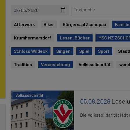
D
T
a
e
t
x
Afterwork
Biker
Bürgersaal Zschopau
Familie
e
t
s
Krumhermersdorf
Lesen, Bücher
MSC MZ ZSCHOP
u
c
Schloss Wildeck
Singen
Spiel
Sport
Stadt
h
e
Tradition
Veranstaltung
Volkssolidarität
wand
Volkssolidarität
05.08.2026
Leselu
Die Volkssolidarität läd