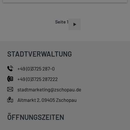
Seite 1
S
E
I
T
STADTVERWALTUNG
E
N
+49 (0)3725 287-0
N
+49 (0)3725 287222
U
M
stadtmarketing@zschopau.de
M
Altmarkt 2, 09405 Zschopau
E
R
ÖFFNUNGSZEITEN
I
E