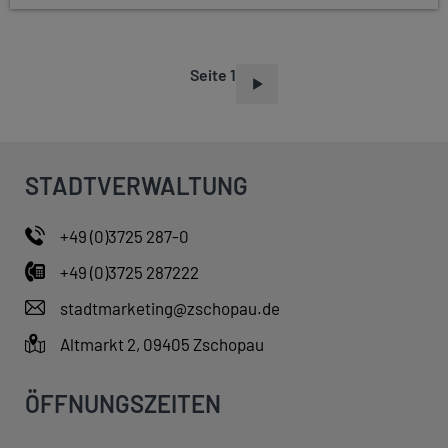
Seite 1
S
E
I
T
STADTVERWALTUNG
E
N
+49 (0)3725 287-0
N
+49 (0)3725 287222
U
M
stadtmarketing@zschopau.de
M
Altmarkt 2, 09405 Zschopau
E
R
ÖFFNUNGSZEITEN
I
E