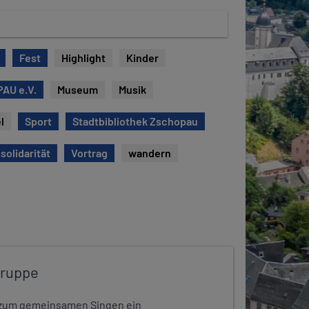
Fest
Highlight
Kinder
AU e.V.
Museum
Musik
l
Sport
Stadtbibliothek Zschopau
solidarität
Vortrag
wandern
gruppe
dt zum gemeinsamen Singen ein