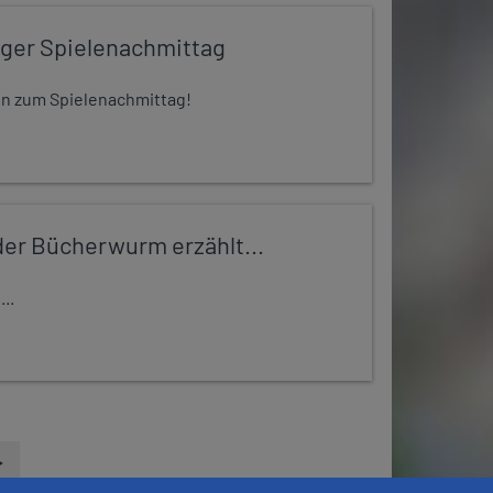
iger Spielenachmittag
 ein zum Spielenachmittag!
er Bücherwurm erzählt...
..