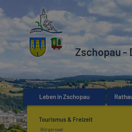
Zschopau - 
Leben in Zschopau
Rathau
Tourismus & Freizeit
Bürgersaal