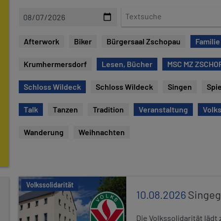
D
T
a
e
t
x
Afterwork
Biker
Bürgersaal Zschopau
Familie
e
t
s
Krumhermersdorf
Lesen, Bücher
MSC MZ ZSCHOP
u
c
Schloss Wildeck
Schloss Wildeck
Singen
Spie
h
e
Talk
Tanzen
Tradition
Veranstaltung
Volks
Wanderung
Weihnachten
Volkssolidarität
10.08.2026
Singe
Die Volkssolidarität lä