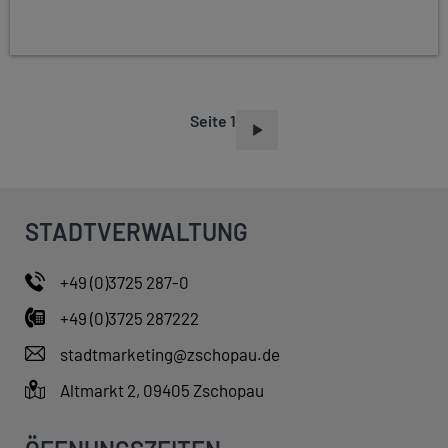
Seite 1
S
E
I
T
STADTVERWALTUNG
E
N
+49 (0)3725 287-0
N
+49 (0)3725 287222
U
M
stadtmarketing@zschopau.de
M
Altmarkt 2, 09405 Zschopau
E
R