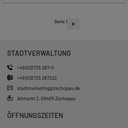
Seite 1
S
E
I
T
STADTVERWALTUNG
E
N
+49 (0)3725 287-0
N
+49 (0)3725 287222
U
M
stadtmarketing@zschopau.de
M
Altmarkt 2, 09405 Zschopau
E
R
ÖFFNUNGSZEITEN
I
E