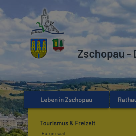
Zschopau - 
Leben in Zschopau
Rathau
Tourismus & Freizeit
Bürgersaal