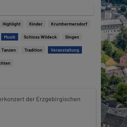
Highlight
Kinder
Krumhermersdorf
Musik
Schloss Wildeck
Singen
Tanzen
Tradition
Veranstaltung
chten
konzert der Erzgebirgischen