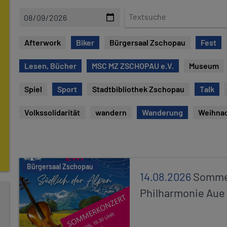
D
T
a
e
t
x
Afterwork
Biker
Bürgersaal Zschopau
Fest
e
t
s
Lesen, Bücher
MSC MZ ZSCHOPAU e.V.
Museum
u
c
Spiel
Sport
Stadtbibliothek Zschopau
Talk
h
e
Volkssolidarität
wandern
Wanderung
Weihna
Bürgersaal Zschopau
14.08.2026
Sommer
Philharmonie Aue