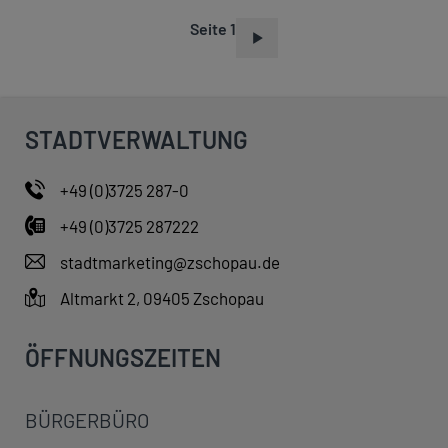
Seite 1
S
E
I
T
STADTVERWALTUNG
E
N
+49 (0)3725 287-0
N
+49 (0)3725 287222
U
M
stadtmarketing@zschopau.de
M
Altmarkt 2, 09405 Zschopau
E
R
ÖFFNUNGSZEITEN
I
E
BÜRGERBÜRO
R