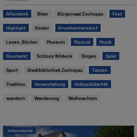
e
e
x
Afterwork
Biker
Bürgersaal Zschopau
Fest
t
s
Highlight
Kinder
Krumhermersdorf
u
c
Lesen, Bücher
Museum
Musical
Musik
h
e
Neumarkt
Schloss Wildeck
Singen
Spiel
Sport
Stadtbibliothek Zschopau
Tanzen
Tradition
Veranstaltung
Volkssolidarität
wandern
Wanderung
Weihnachten
Volkssolidarität