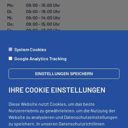
U
Mo:
09:00 - 15:00 Uhr
N
Di:
09:00 - 18:00 Uhr
G
Mi:
09:00 - 14:00 Uhr
Do:
09:00 - 15:00 Uhr
Fr:
09:00 - 13:00 Uhr
System Cookies
ÄMTER
Google Analytics Tracking
Mo:
09:00 - 12:00 Uhr
Di:
09:00 - 12:00 Uhr, 13:00 - 18:00 Uhr
EINSTELLUNGEN SPEICHERN
Mi:
geschlossen
Do:
09:00 - 12:00 Uhr, 13:00 - 15:00 Uhr
IHRE COOKIE EINSTELLUNGEN
Fr:
09:00 - 12:00 Uhr
zusätzliche Termine nach Vereinbarung
Diese Website nutzt Cookies, um das beste
Nutzererlebnis zu gewährleisten, um die Nutzung der
Website zu analysieren und Datenschutzeinstellungen
RECHTLICHES
zu speichern. In unseren Datenschutzrichtlinien