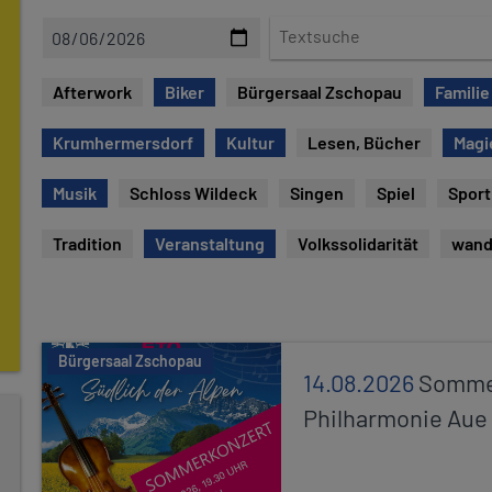
D
T
a
e
t
x
Afterwork
Biker
Bürgersaal Zschopau
Familie
e
t
s
Krumhermersdorf
Kultur
Lesen, Bücher
Magi
u
c
Musik
Schloss Wildeck
Singen
Spiel
Sport
h
e
Tradition
Veranstaltung
Volkssolidarität
wand
Bürgersaal Zschopau
14.08.2026
Sommer
Philharmonie Aue