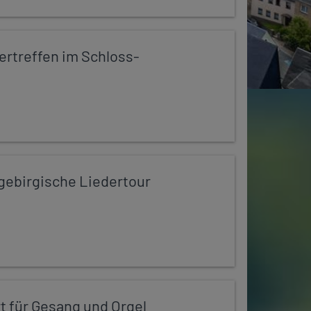
rtreffen im Schloss-
zgebirgische Liedertour
t für Gesang und Orgel