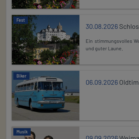
Fest
30.08.2026
Schlos
Ein stimmungsvolles Wo
und guter Laune.
Biker
06.09.2026
Oldtim
Musik
09.09.2026
Weimar