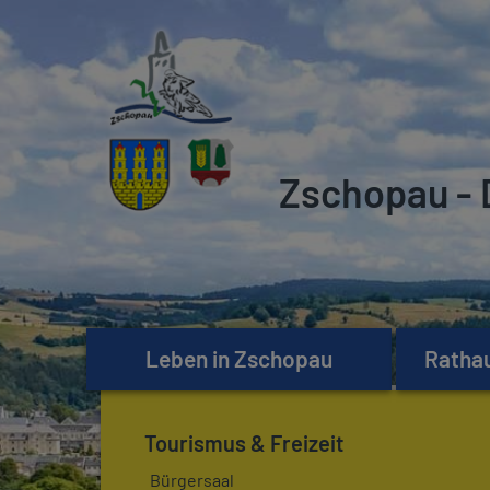
Zschopau - 
Leben in Zschopau
Rathau
Tourismus & Freizeit
Bürgersaal