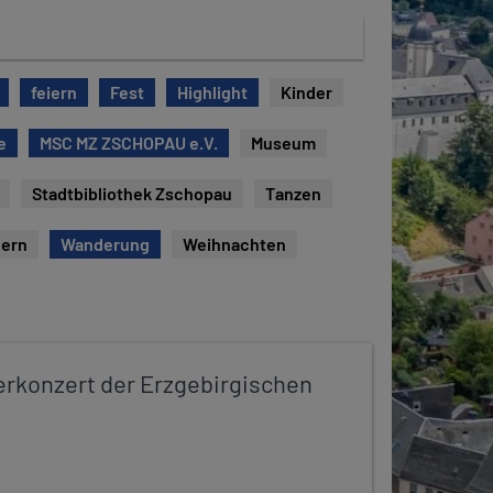
feiern
Fest
Highlight
Kinder
e
MSC MZ ZSCHOPAU e.V.
Museum
Stadtbibliothek Zschopau
Tanzen
ern
Wanderung
Weihnachten
konzert der Erzgebirgischen