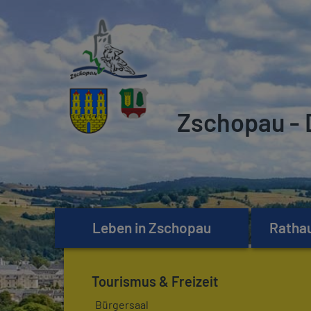
Zschopau - 
Leben in Zschopau
Rathau
Tourismus & Freizeit
Bürgersaal