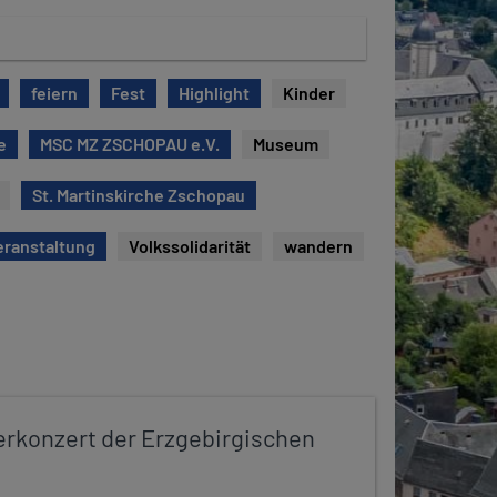
feiern
Fest
Highlight
Kinder
e
MSC MZ ZSCHOPAU e.V.
Museum
St. Martinskirche Zschopau
eranstaltung
Volkssolidarität
wandern
konzert der Erzgebirgischen