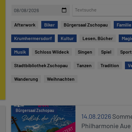
D
T
a
e
t
x
Afterwork
Biker
Bürgersaal Zschopau
Familie
e
t
s
Krumhermersdorf
Kultur
Lesen, Bücher
Magi
u
c
Musik
Schloss Wildeck
Singen
Spiel
Sport
h
e
Stadtbibliothek Zschopau
Tanzen
Tradition
V
Wanderung
Weihnachten
Bürgersaal Zschopau
14.08.2026
Sommer
Philharmonie Aue