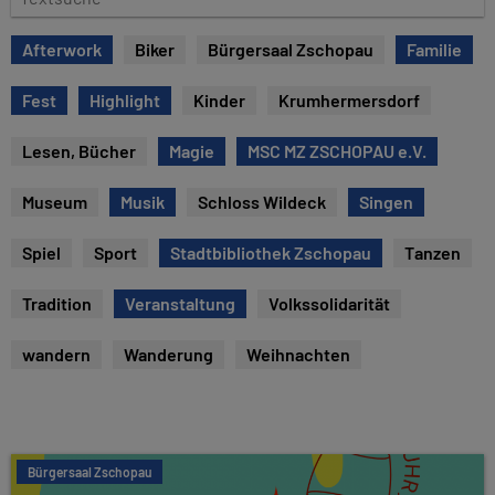
e
e
x
Afterwork
Biker
Bürgersaal Zschopau
Familie
t
s
Fest
Highlight
Kinder
Krumhermersdorf
u
c
Lesen, Bücher
Magie
MSC MZ ZSCHOPAU e.V.
h
e
Museum
Musik
Schloss Wildeck
Singen
Spiel
Sport
Stadtbibliothek Zschopau
Tanzen
Tradition
Veranstaltung
Volkssolidarität
wandern
Wanderung
Weihnachten
Bürgersaal Zschopau