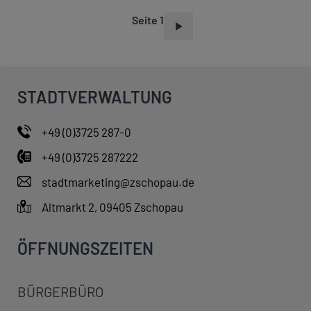
Seite 1
S
E
I
T
STADTVERWALTUNG
E
N
+49 (0)3725 287-0
N
+49 (0)3725 287222
U
M
stadtmarketing@zschopau.de
M
Altmarkt 2, 09405 Zschopau
E
R
ÖFFNUNGSZEITEN
I
E
BÜRGERBÜRO
R