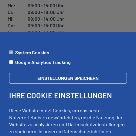
U
Mo:
09:00 - 15:00 Uhr
N
Di:
09:00 - 18:00 Uhr
G
Mi:
09:00 - 14:00 Uhr
Do:
09:00 - 15:00 Uhr
Fr:
09:00 - 13:00 Uhr
System Cookies
ÄMTER
Google Analytics Tracking
Mo:
09:00 - 12:00 Uhr
Di:
09:00 - 12:00 Uhr, 13:00 - 18:00 Uhr
EINSTELLUNGEN SPEICHERN
Mi:
geschlossen
Do:
09:00 - 12:00 Uhr, 13:00 - 15:00 Uhr
IHRE COOKIE EINSTELLUNGEN
Fr:
09:00 - 12:00 Uhr
zusätzliche Termine nach Vereinbarung
Diese Website nutzt Cookies, um das beste
Nutzererlebnis zu gewährleisten, um die Nutzung der
Website zu analysieren und Datenschutzeinstellungen
RECHTLICHES
zu speichern. In unseren Datenschutzrichtlinien