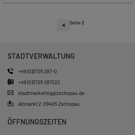
Seite 2
S
E
I
T
STADTVERWALTUNG
E
N
+49 (0)3725 287-0
N
+49 (0)3725 287222
U
M
stadtmarketing@zschopau.de
M
Altmarkt 2, 09405 Zschopau
E
R
ÖFFNUNGSZEITEN
I
E