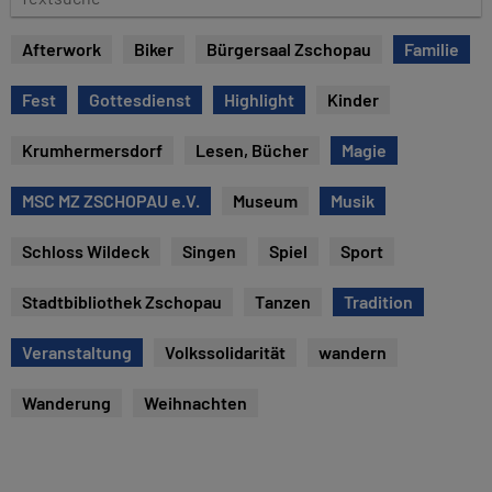
e
e
x
Afterwork
Biker
Bürgersaal Zschopau
Familie
t
s
Fest
Gottesdienst
Highlight
Kinder
u
c
Krumhermersdorf
Lesen, Bücher
Magie
h
e
MSC MZ ZSCHOPAU e.V.
Museum
Musik
Schloss Wildeck
Singen
Spiel
Sport
Stadtbibliothek Zschopau
Tanzen
Tradition
Veranstaltung
Volkssolidarität
wandern
Wanderung
Weihnachten