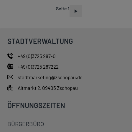
Seite 1
S
E
I
T
STADTVERWALTUNG
E
N
+49 (0)3725 287-0
N
+49 (0)3725 287222
U
M
stadtmarketing@zschopau.de
M
Altmarkt 2, 09405 Zschopau
E
R
ÖFFNUNGSZEITEN
I
E
BÜRGERBÜRO
R