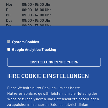
U
Mo:
09:00 - 15:00 Uhr
N
Di:
09:00 - 18:00 Uhr
G
Mi:
09:00 - 14:00 Uhr
Do:
09:00 - 15:00 Uhr
Fr:
09:00 - 13:00 Uhr
System Cookies
ÄMTER
Google Analytics Tracking
Mo:
09:00 - 12:00 Uhr
Di:
09:00 - 12:00 Uhr, 13:00 - 18:00 Uhr
EINSTELLUNGEN SPEICHERN
Mi:
geschlossen
Do:
09:00 - 12:00 Uhr, 13:00 - 15:00 Uhr
IHRE COOKIE EINSTELLUNGEN
Fr:
09:00 - 12:00 Uhr
zusätzliche Termine nach Vereinbarung
Diese Website nutzt Cookies, um das beste
Nutzererlebnis zu gewährleisten, um die Nutzung der
Website zu analysieren und Datenschutzeinstellungen
RECHTLICHES
zu speichern. In unseren Datenschutzrichtlinien