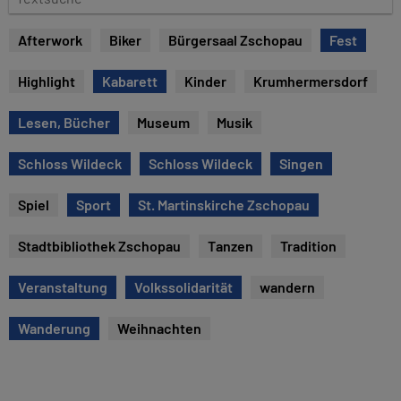
e
e
x
Afterwork
Biker
Bürgersaal Zschopau
Fest
t
s
Highlight
Kabarett
Kinder
Krumhermersdorf
u
c
Lesen, Bücher
Museum
Musik
h
e
Schloss Wildeck
Schloss Wildeck
Singen
Spiel
Sport
St. Martinskirche Zschopau
Stadtbibliothek Zschopau
Tanzen
Tradition
Veranstaltung
Volkssolidarität
wandern
Wanderung
Weihnachten