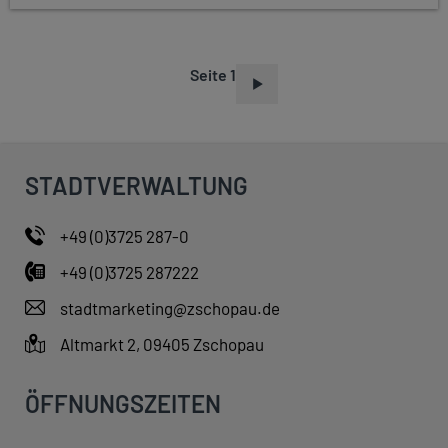
Seite 1
S
E
I
T
STADTVERWALTUNG
E
N
+49 (0)3725 287-0
N
+49 (0)3725 287222
U
M
stadtmarketing@zschopau.de
M
Altmarkt 2, 09405 Zschopau
E
R
ÖFFNUNGSZEITEN
I
E