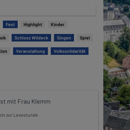
Fest
Highlight
Kinder
sik
Schloss Wildeck
Singen
Spiel
tion
Veranstaltung
Volkssolidarität
st mit Frau Klemm
t ein zur Lesestunde