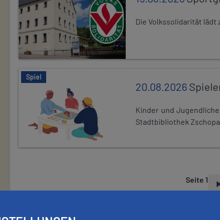
Die Volkssolidarität lä
Spiel
20.08.2026
Spiele
Kinder und Jugendlich
Stadtbibliothek Zschopa
Seite 1
S
E
I