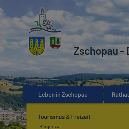
Zschopau - 
Leben in Zschopau
Rathau
Tourismus & Freizeit
Bürgersaal