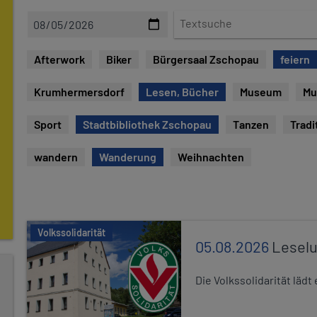
D
T
a
e
t
x
Afterwork
Biker
Bürgersaal Zschopau
feiern
e
t
s
Krumhermersdorf
Lesen, Bücher
Museum
Mu
u
c
Sport
Stadtbibliothek Zschopau
Tanzen
Tradi
h
e
wandern
Wanderung
Weihnachten
Volkssolidarität
05.08.2026
Leselu
Die Volkssolidarität läd