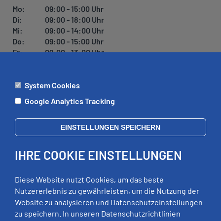
U
Mo:
09:00 - 15:00 Uhr
N
Di:
09:00 - 18:00 Uhr
G
Mi:
09:00 - 14:00 Uhr
Do:
09:00 - 15:00 Uhr
Fr:
09:00 - 13:00 Uhr
System Cookies
ÄMTER
Google Analytics Tracking
Mo:
09:00 - 12:00 Uhr
Di:
09:00 - 12:00 Uhr, 13:00 - 18:00 Uhr
EINSTELLUNGEN SPEICHERN
Mi:
geschlossen
Do:
09:00 - 12:00 Uhr, 13:00 - 15:00 Uhr
IHRE COOKIE EINSTELLUNGEN
Fr:
09:00 - 12:00 Uhr
zusätzliche Termine nach Vereinbarung
Diese Website nutzt Cookies, um das beste
Nutzererlebnis zu gewährleisten, um die Nutzung der
Website zu analysieren und Datenschutzeinstellungen
RECHTLICHES
zu speichern. In unseren Datenschutzrichtlinien