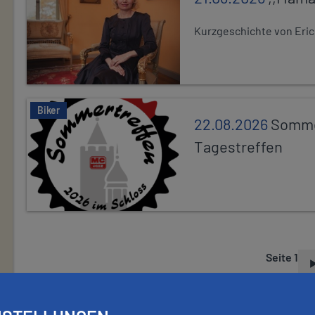
Kurzgeschichte von Eric
Biker
22.08.2026
Somme
Tagestreffen
Seite 1
S
E
I