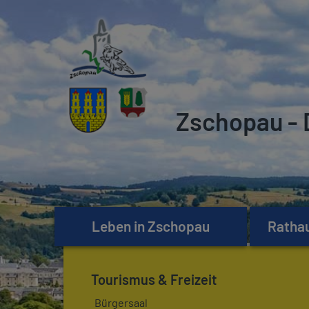
Zschopau - 
Leben in Zschopau
Rathau
Tourismus & Freizeit
Bürgersaal