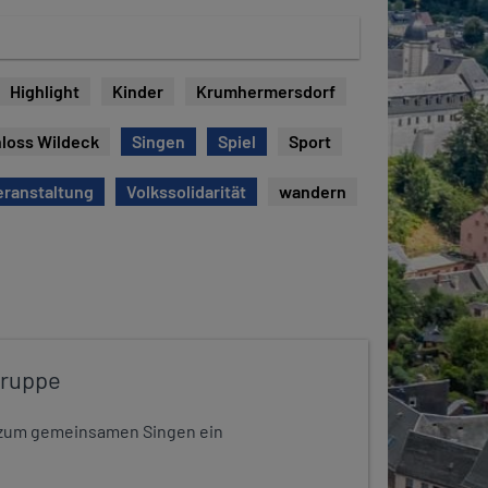
Highlight
Kinder
Krumhermersdorf
loss Wildeck
Singen
Spiel
Sport
eranstaltung
Volkssolidarität
wandern
gruppe
dt zum gemeinsamen Singen ein