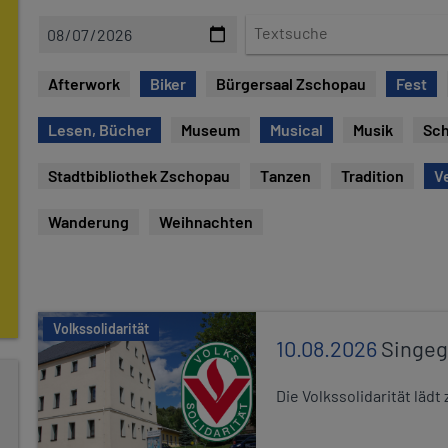
D
T
a
e
t
x
Afterwork
Biker
Bürgersaal Zschopau
Fest
e
t
s
Lesen, Bücher
Museum
Musical
Musik
Sch
u
c
Stadtbibliothek Zschopau
Tanzen
Tradition
V
h
e
Wanderung
Weihnachten
Volkssolidarität
10.08.2026
Singe
Die Volkssolidarität lä