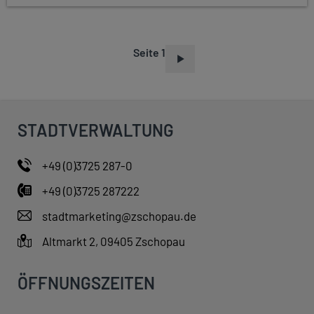
Seite 1
S
E
I
T
STADTVERWALTUNG
E
N
+49 (0)3725 287-0
N
+49 (0)3725 287222
U
M
stadtmarketing@zschopau.de
M
Altmarkt 2, 09405 Zschopau
E
R
ÖFFNUNGSZEITEN
I
E