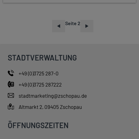
Seite 2
S
E
I
T
STADTVERWALTUNG
E
N
+49 (0)3725 287-0
N
+49 (0)3725 287222
U
M
stadtmarketing@zschopau.de
M
Altmarkt 2, 09405 Zschopau
E
R
ÖFFNUNGSZEITEN
I
E