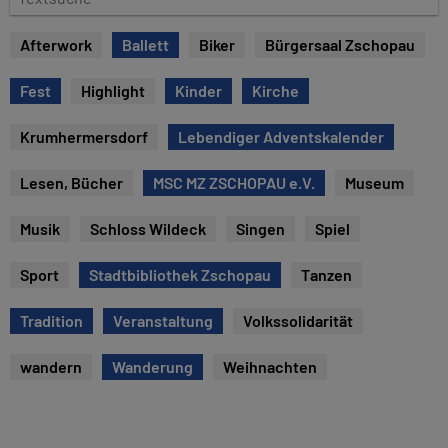
e
e
x
Afterwork
Ballett
Biker
Bürgersaal Zschopau
t
s
Fest
Highlight
Kinder
Kirche
u
c
Krumhermersdorf
Lebendiger Adventskalender
h
e
Lesen, Bücher
MSC MZ ZSCHOPAU e.V.
Museum
Musik
Schloss Wildeck
Singen
Spiel
Sport
Stadtbibliothek Zschopau
Tanzen
Tradition
Veranstaltung
Volkssolidarität
wandern
Wanderung
Weihnachten