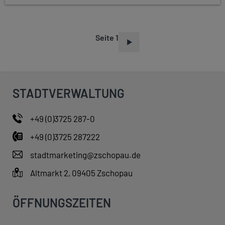
Seite 1
S
E
I
T
STADTVERWALTUNG
E
N
+49 (0)3725 287-0
N
+49 (0)3725 287222
U
M
stadtmarketing@zschopau.de
M
Altmarkt 2, 09405 Zschopau
E
R
ÖFFNUNGSZEITEN
I
E