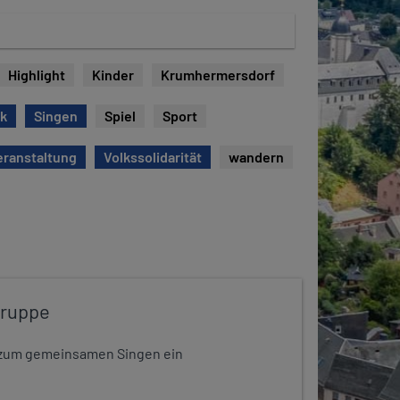
Highlight
Kinder
Krumhermersdorf
ck
Singen
Spiel
Sport
eranstaltung
Volkssolidarität
wandern
gruppe
dt zum gemeinsamen Singen ein