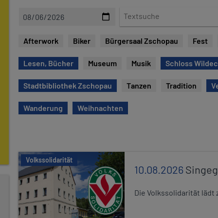
D
T
a
e
t
x
Afterwork
Biker
Bürgersaal Zschopau
Fest
e
t
s
Lesen, Bücher
Museum
Musik
Schloss Wilde
u
c
Stadtbibliothek Zschopau
Tanzen
Tradition
V
h
e
Wanderung
Weihnachten
Volkssolidarität
10.08.2026
Singe
Die Volkssolidarität lä