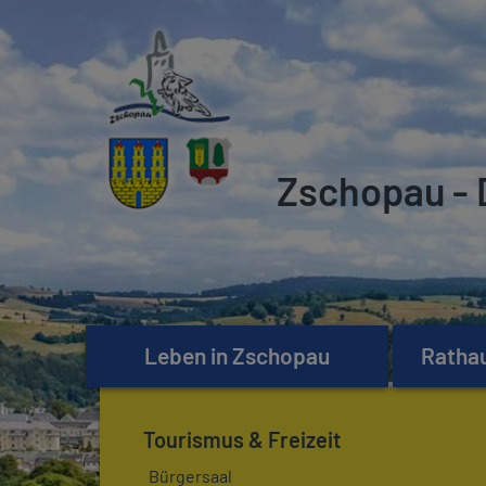
Zschopau - 
Leben in Zschopau
Rathau
Tourismus & Freizeit
Bürgersaal