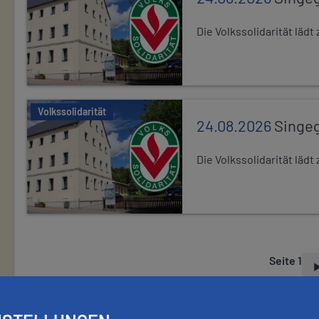
Die Volkssolidarität lä
Volkssolidarität
24.08.2026
Singe
Die Volkssolidarität lä
Seite 1
S
E
I