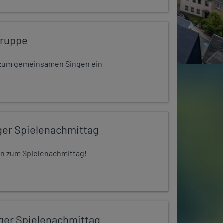
gruppe
dt zum gemeinsamen Singen ein
ger Spielenachmittag
 ein zum Spielenachmittag!
iger Spielenachmittag