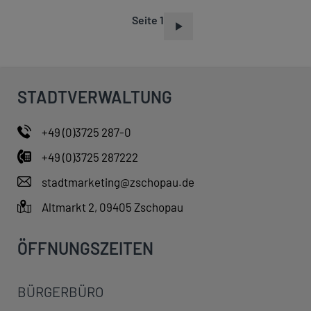
Seite 1
S
E
I
T
STADTVERWALTUNG
E
N
+49 (0)3725 287-0
N
+49 (0)3725 287222
U
M
stadtmarketing@zschopau.de
M
Altmarkt 2, 09405 Zschopau
E
R
ÖFFNUNGSZEITEN
I
E
BÜRGERBÜRO
R