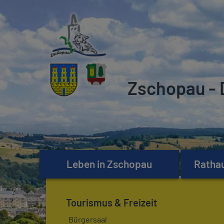
Zschopau - 
Leben in Zschopau
Rathau
Tourismus & Freizeit
Bürgersaal