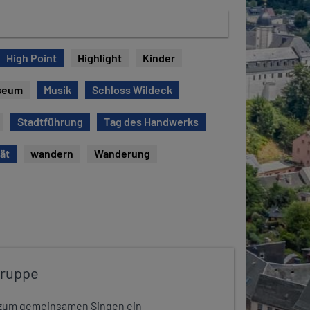
High Point
Highlight
Kinder
seum
Musik
Schloss Wildeck
Stadtführung
Tag des Handwerks
tät
wandern
Wanderung
gruppe
dt zum gemeinsamen Singen ein