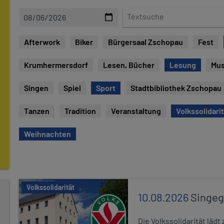
D
T
a
e
t
x
Afterwork
Biker
Bürgersaal Zschopau
Fest
e
t
s
Krumhermersdorf
Lesen, Bücher
Lesung
Mu
u
c
Singen
Spiel
Sport
Stadtbibliothek Zschopau
h
e
Tanzen
Tradition
Veranstaltung
Volkssolidari
Weihnachten
Volkssolidarität
10.08.2026
Singe
Die Volkssolidarität lä