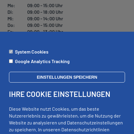
U
Mo:
09:00 - 15:00 Uhr
N
Di:
09:00 - 18:00 Uhr
G
Mi:
09:00 - 14:00 Uhr
Do:
09:00 - 15:00 Uhr
Fr:
09:00 - 13:00 Uhr
System Cookies
ÄMTER
Google Analytics Tracking
Mo:
09:00 - 12:00 Uhr
Di:
09:00 - 12:00 Uhr, 13:00 - 18:00 Uhr
EINSTELLUNGEN SPEICHERN
Mi:
geschlossen
Do:
09:00 - 12:00 Uhr, 13:00 - 15:00 Uhr
IHRE COOKIE EINSTELLUNGEN
Fr:
09:00 - 12:00 Uhr
zusätzliche Termine nach Vereinbarung
Diese Website nutzt Cookies, um das beste
Nutzererlebnis zu gewährleisten, um die Nutzung der
Website zu analysieren und Datenschutzeinstellungen
RECHTLICHES
zu speichern. In unseren Datenschutzrichtlinien