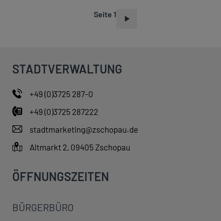
Seite 1
S
E
I
T
STADTVERWALTUNG
E
N
+49 (0)3725 287-0
N
+49 (0)3725 287222
U
M
stadtmarketing@zschopau.de
M
Altmarkt 2, 09405 Zschopau
E
R
ÖFFNUNGSZEITEN
I
E
BÜRGERBÜRO
R