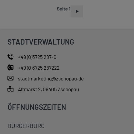
Seite 1
S
E
I
T
STADTVERWALTUNG
E
N
+49 (0)3725 287-0
N
+49 (0)3725 287222
U
M
stadtmarketing@zschopau.de
M
Altmarkt 2, 09405 Zschopau
E
R
ÖFFNUNGSZEITEN
I
E
BÜRGERBÜRO
R