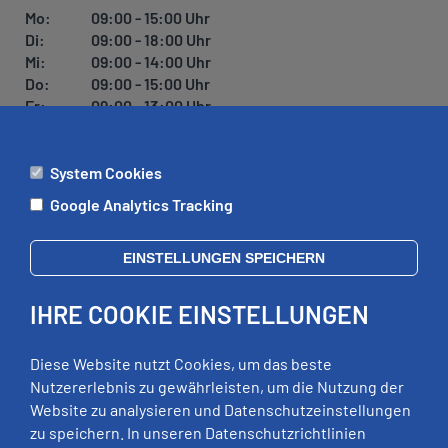
U
Mo:
09:00 - 15:00 Uhr
N
Di:
09:00 - 18:00 Uhr
G
Mi:
09:00 - 14:00 Uhr
Do:
09:00 - 15:00 Uhr
Fr:
09:00 - 13:00 Uhr
System Cookies
ÄMTER
Google Analytics Tracking
Mo:
09:00 - 12:00 Uhr
Di:
09:00 - 12:00 Uhr, 13:00 - 18:00 Uhr
EINSTELLUNGEN SPEICHERN
Mi:
geschlossen
Do:
09:00 - 12:00 Uhr, 13:00 - 15:00 Uhr
IHRE COOKIE EINSTELLUNGEN
Fr:
09:00 - 12:00 Uhr
zusätzliche Termine nach Vereinbarung
Diese Website nutzt Cookies, um das beste
Nutzererlebnis zu gewährleisten, um die Nutzung der
Website zu analysieren und Datenschutzeinstellungen
RECHTLICHES
zu speichern. In unseren Datenschutzrichtlinien