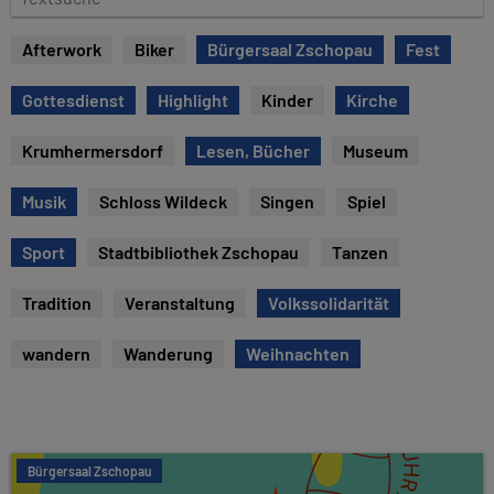
e
e
x
Afterwork
Biker
Bürgersaal Zschopau
Fest
t
s
Gottesdienst
Highlight
Kinder
Kirche
u
c
Krumhermersdorf
Lesen, Bücher
Museum
h
e
Musik
Schloss Wildeck
Singen
Spiel
Sport
Stadtbibliothek Zschopau
Tanzen
Tradition
Veranstaltung
Volkssolidarität
wandern
Wanderung
Weihnachten
Bürgersaal Zschopau