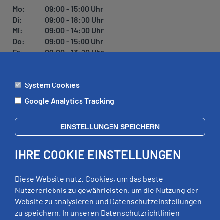
U
Mo:
09:00 - 15:00 Uhr
N
Di:
09:00 - 18:00 Uhr
G
Mi:
09:00 - 14:00 Uhr
Do:
09:00 - 15:00 Uhr
Fr:
09:00 - 13:00 Uhr
System Cookies
ÄMTER
Google Analytics Tracking
Mo:
09:00 - 12:00 Uhr
Di:
09:00 - 12:00 Uhr, 13:00 - 18:00 Uhr
EINSTELLUNGEN SPEICHERN
Mi:
geschlossen
Do:
09:00 - 12:00 Uhr, 13:00 - 15:00 Uhr
IHRE COOKIE EINSTELLUNGEN
Fr:
09:00 - 12:00 Uhr
zusätzliche Termine nach Vereinbarung
Diese Website nutzt Cookies, um das beste
Nutzererlebnis zu gewährleisten, um die Nutzung der
Website zu analysieren und Datenschutzeinstellungen
RECHTLICHES
zu speichern. In unseren Datenschutzrichtlinien