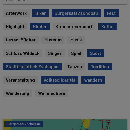
e
e
x
Afterwork
Biker
Bürgersaal Zschopau
Fest
t
s
Highlight
Kinder
Krumhermersdorf
Kultur
u
c
Lesen, Bücher
Museum
Musik
h
e
Schloss Wildeck
Singen
Spiel
Sport
Stadtbibliothek Zschopau
Tanzen
Tradition
Veranstaltung
Volkssolidarität
wandern
Wanderung
Weihnachten
Bürgersaal Zschopau