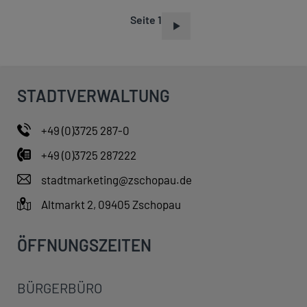
Seite 1
S
E
I
T
STADTVERWALTUNG
E
N
+49 (0)3725 287-0
N
+49 (0)3725 287222
U
M
stadtmarketing@zschopau.de
M
Altmarkt 2, 09405 Zschopau
E
R
ÖFFNUNGSZEITEN
I
E
BÜRGERBÜRO
R