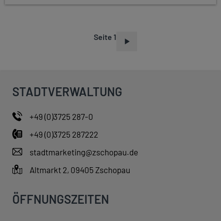
Seite 1
S
E
I
T
STADTVERWALTUNG
E
N
+49 (0)3725 287-0
N
+49 (0)3725 287222
U
M
stadtmarketing@zschopau.de
M
Altmarkt 2, 09405 Zschopau
E
R
ÖFFNUNGSZEITEN
I
E