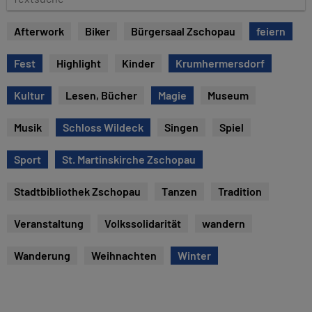
e
e
x
Afterwork
Biker
Bürgersaal Zschopau
feiern
t
s
Fest
Highlight
Kinder
Krumhermersdorf
u
c
Kultur
Lesen, Bücher
Magie
Museum
h
e
Musik
Schloss Wildeck
Singen
Spiel
Sport
St. Martinskirche Zschopau
Stadtbibliothek Zschopau
Tanzen
Tradition
Veranstaltung
Volkssolidarität
wandern
Wanderung
Weihnachten
Winter