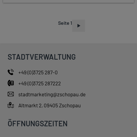
Seite 1
S
E
I
T
STADTVERWALTUNG
E
N
+49 (0)3725 287-0
N
+49 (0)3725 287222
U
M
stadtmarketing@zschopau.de
M
Altmarkt 2, 09405 Zschopau
E
R
ÖFFNUNGSZEITEN
I
E