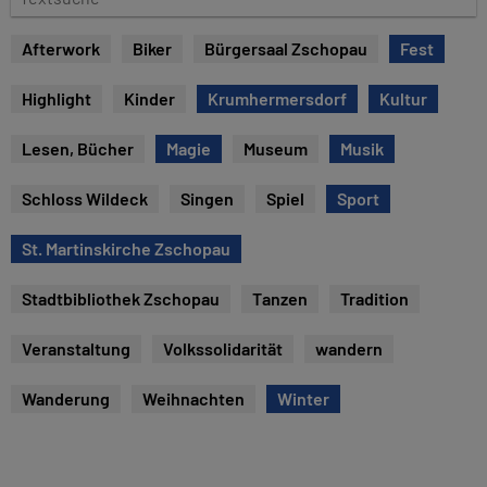
e
e
x
Afterwork
Biker
Bürgersaal Zschopau
Fest
t
s
Highlight
Kinder
Krumhermersdorf
Kultur
u
c
Lesen, Bücher
Magie
Museum
Musik
h
e
Schloss Wildeck
Singen
Spiel
Sport
St. Martinskirche Zschopau
Stadtbibliothek Zschopau
Tanzen
Tradition
Veranstaltung
Volkssolidarität
wandern
Wanderung
Weihnachten
Winter