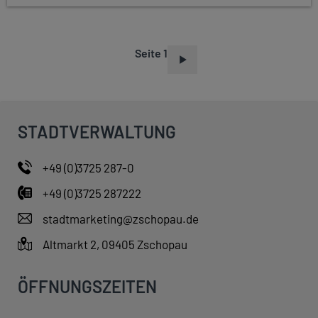
Seite 1
S
E
I
T
STADTVERWALTUNG
E
N
+49 (0)3725 287-0
N
+49 (0)3725 287222
U
M
stadtmarketing@zschopau.de
M
Altmarkt 2, 09405 Zschopau
E
R
ÖFFNUNGSZEITEN
I
E