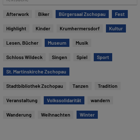
e
e
x
Afterwork
Biker
Bürgersaal Zschopau
Fest
t
s
Highlight
Kinder
Krumhermersdorf
Kultur
u
c
Lesen, Bücher
Museum
Musik
h
e
Schloss Wildeck
Singen
Spiel
Sport
St. Martinskirche Zschopau
Stadtbibliothek Zschopau
Tanzen
Tradition
Veranstaltung
Volkssolidarität
wandern
Wanderung
Weihnachten
Winter