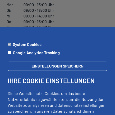
U
Mo:
09:00 - 15:00 Uhr
N
Di:
09:00 - 18:00 Uhr
G
Mi:
09:00 - 14:00 Uhr
Do:
09:00 - 15:00 Uhr
Fr:
09:00 - 13:00 Uhr
System Cookies
ÄMTER
Google Analytics Tracking
Mo:
09:00 - 12:00 Uhr
Di:
09:00 - 12:00 Uhr, 13:00 - 18:00 Uhr
EINSTELLUNGEN SPEICHERN
Mi:
geschlossen
Do:
09:00 - 12:00 Uhr, 13:00 - 15:00 Uhr
IHRE COOKIE EINSTELLUNGEN
Fr:
09:00 - 12:00 Uhr
zusätzliche Termine nach Vereinbarung
Diese Website nutzt Cookies, um das beste
Nutzererlebnis zu gewährleisten, um die Nutzung der
Website zu analysieren und Datenschutzeinstellungen
RECHTLICHES
zu speichern. In unseren Datenschutzrichtlinien