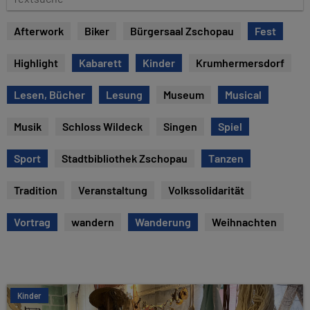
e
e
x
Afterwork
Biker
Bürgersaal Zschopau
Fest
t
s
Highlight
Kabarett
Kinder
Krumhermersdorf
u
c
Lesen, Bücher
Lesung
Museum
Musical
h
e
Musik
Schloss Wildeck
Singen
Spiel
Sport
Stadtbibliothek Zschopau
Tanzen
Tradition
Veranstaltung
Volkssolidarität
Vortrag
wandern
Wanderung
Weihnachten
Kinder