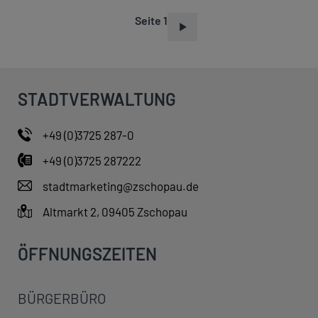
Seite 1
S
E
I
T
STADTVERWALTUNG
E
N
+49 (0)3725 287-0
N
+49 (0)3725 287222
U
M
stadtmarketing@zschopau.de
M
Altmarkt 2, 09405 Zschopau
E
R
ÖFFNUNGSZEITEN
I
E
BÜRGERBÜRO
R