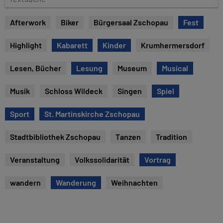
e
e
x
Afterwork
Biker
Bürgersaal Zschopau
Fest
t
s
Highlight
Kabarett
Kinder
Krumhermersdorf
u
c
Lesen, Bücher
Lesung
Museum
Musical
h
e
Musik
Schloss Wildeck
Singen
Spiel
Sport
St. Martinskirche Zschopau
Stadtbibliothek Zschopau
Tanzen
Tradition
Veranstaltung
Volkssolidarität
Vortrag
wandern
Wanderung
Weihnachten