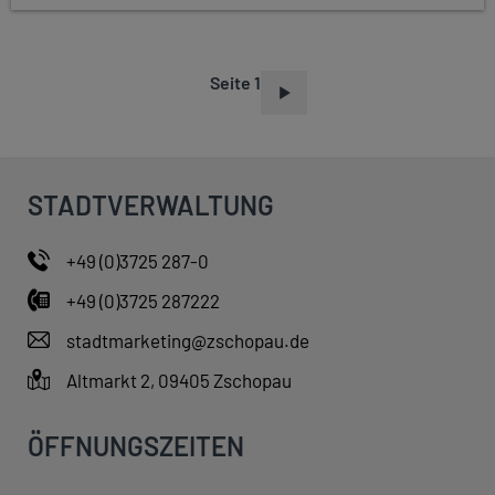
Seite 1
S
E
I
T
STADTVERWALTUNG
E
N
+49 (0)3725 287-0
N
+49 (0)3725 287222
U
M
stadtmarketing@zschopau.de
M
Altmarkt 2, 09405 Zschopau
E
R
ÖFFNUNGSZEITEN
I
E