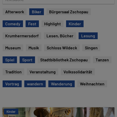
e
e
x
Afterwork
Biker
Bürgersaal Zschopau
t
s
Comedy
Fest
Highlight
Kinder
u
c
Krumhermersdorf
Lesen, Bücher
Lesung
h
e
Museum
Musik
Schloss Wildeck
Singen
Spiel
Sport
Stadtbibliothek Zschopau
Tanzen
Tradition
Veranstaltung
Volkssolidarität
Vortrag
wandern
Wanderung
Weihnachten
Kinder