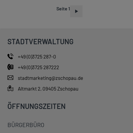
Seite 1
S
E
I
T
STADTVERWALTUNG
E
N
+49 (0)3725 287-0
N
+49 (0)3725 287222
U
M
stadtmarketing@zschopau.de
M
Altmarkt 2, 09405 Zschopau
E
R
ÖFFNUNGSZEITEN
I
E
BÜRGERBÜRO
R