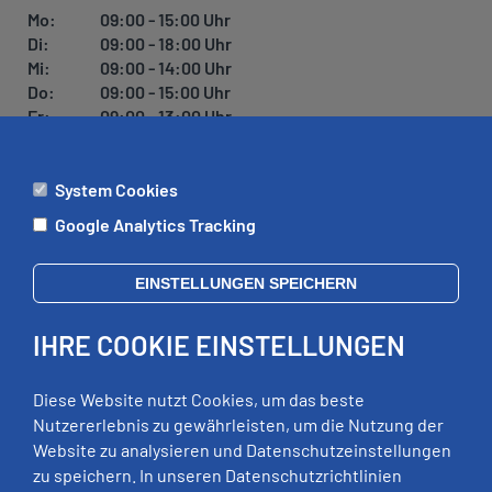
U
Mo:
09:00 - 15:00 Uhr
N
Di:
09:00 - 18:00 Uhr
G
Mi:
09:00 - 14:00 Uhr
Do:
09:00 - 15:00 Uhr
Fr:
09:00 - 13:00 Uhr
System Cookies
ÄMTER
Google Analytics Tracking
Mo:
09:00 - 12:00 Uhr
Di:
09:00 - 12:00 Uhr, 13:00 - 18:00 Uhr
EINSTELLUNGEN SPEICHERN
Mi:
geschlossen
Do:
09:00 - 12:00 Uhr, 13:00 - 15:00 Uhr
IHRE COOKIE EINSTELLUNGEN
Fr:
09:00 - 12:00 Uhr
zusätzliche Termine nach Vereinbarung
Diese Website nutzt Cookies, um das beste
Nutzererlebnis zu gewährleisten, um die Nutzung der
Website zu analysieren und Datenschutzeinstellungen
RECHTLICHES
zu speichern. In unseren Datenschutzrichtlinien