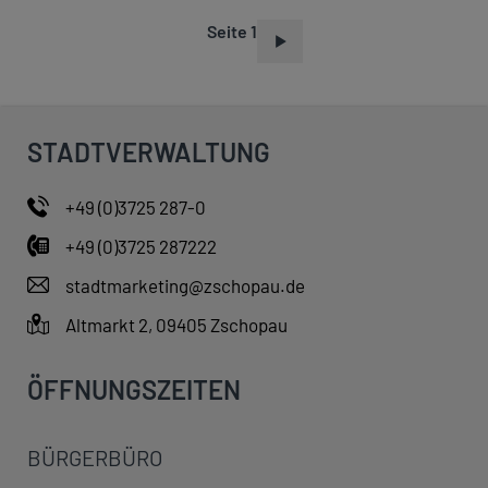
Seite 1
S
E
I
T
STADTVERWALTUNG
E
N
+49 (0)3725 287-0
N
+49 (0)3725 287222
U
M
stadtmarketing@zschopau.de
M
Altmarkt 2, 09405 Zschopau
E
R
ÖFFNUNGSZEITEN
I
E
BÜRGERBÜRO
R