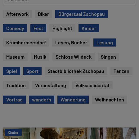
e
e
x
Afterwork
Biker
Bürgersaal Zschopau
t
s
Comedy
Fest
Highlight
Kinder
u
c
Krumhermersdorf
Lesen, Bücher
Lesung
h
e
Museum
Musik
Schloss Wildeck
Singen
Spiel
Sport
Stadtbibliothek Zschopau
Tanzen
Tradition
Veranstaltung
Volkssolidarität
Vortrag
wandern
Wanderung
Weihnachten
Kinder