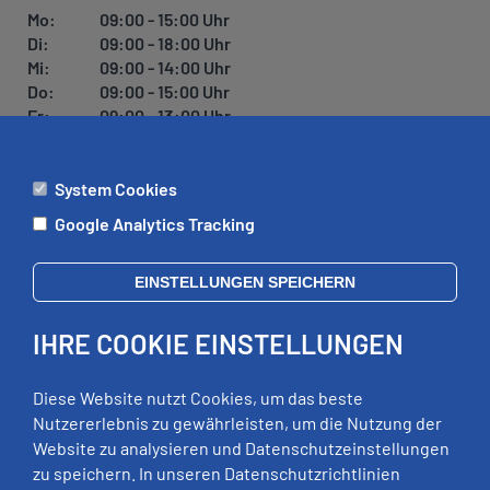
U
Mo:
09:00 - 15:00 Uhr
N
Di:
09:00 - 18:00 Uhr
G
Mi:
09:00 - 14:00 Uhr
Do:
09:00 - 15:00 Uhr
Fr:
09:00 - 13:00 Uhr
System Cookies
ÄMTER
Google Analytics Tracking
Mo:
09:00 - 12:00 Uhr
Di:
09:00 - 12:00 Uhr, 13:00 - 18:00 Uhr
EINSTELLUNGEN SPEICHERN
Mi:
geschlossen
Do:
09:00 - 12:00 Uhr, 13:00 - 15:00 Uhr
IHRE COOKIE EINSTELLUNGEN
Fr:
09:00 - 12:00 Uhr
zusätzliche Termine nach Vereinbarung
Diese Website nutzt Cookies, um das beste
Nutzererlebnis zu gewährleisten, um die Nutzung der
Website zu analysieren und Datenschutzeinstellungen
RECHTLICHES
zu speichern. In unseren Datenschutzrichtlinien